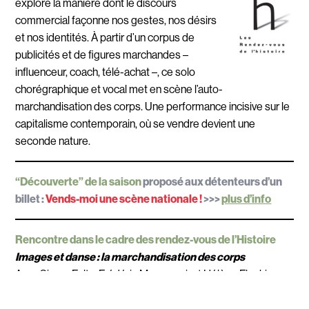
explore la manière dont le discours
commercial façonne nos gestes, nos désirs
et nos identités. À partir d’un corpus de
publicités et de figures marchandes –
influenceur, coach, télé-achat –, ce solo
chorégraphique et vocal met en scène l’auto-
marchandisation des corps. Une performance incisive sur le
capitalisme contemporain, où se vendre devient une
seconde nature.
“Découverte” de la saison
proposé aux détenteurs d’un
billet :
Vends-moi une scène nationale !
>>>
plus d’info
Rencontre dans le cadre des rendez-vous de l’Histoire
Images et danse : la marchandisation des corps
Avec Simon Feltz, Frédéric Maragnani, et Hélène Fleckinger,
auteure et Maîtresse de conférences à l’Univ. Paris 8.
Ven 9 oct. 11h30 > 12h30 / auditorium H. Berlioz