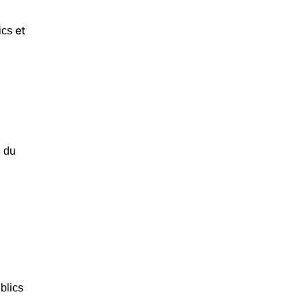
et
ics
, du
blics