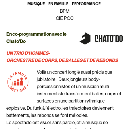
MUSIQUE
EN FAMILLE
PERFORMANCE
BPM
CIE POC
En co-programmation avec le
Chato’Do
UN TRIO D’HOMMES-
ORCHESTRE DE CORPS, DE BALLES ET DE REBONDS
Voilà un concert jonglé aussi précis que
jubilatoire ! Deux jongleurs body-
percussionnistes et un musicien multi-
instrumentiste transforment balles, corps et
surfaces en une partition rythmique
explosive. Du funk à l’électro, les trajectoires deviennent
battements, les rebonds se font mélodies.
Le spectacle est visuel, sans parole, et la musique se