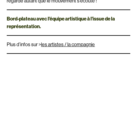
regarde autant que le mouvement s’écoute !
Bord-plateau avec l’équipe artistique à l’issue de la
représentation.
Plus d’infos sur >
les artistes / la compagnie
De et par : Frédéric Perant, Mikis Papazof, Guillaume Lancou
Régisseur son : Mathieu Bonny, Benoît Blaize, Léo Bodenez (en
alternance) / Mise en jeu : Anouch Pare / Scénographie : Ronan Menar
Coproduction : Itinéraires Bis – Association de Développement
Artistique et Culturel des Côtés d’Armor, Festival Les Tombées de la
Nuit – Rennes, Le Fourneau – Centre national des arts de la rue –
Bretagne, Réseau Quatre Ass et Plus en Sud Finistère, Le Carré
Magique – Pôle national des arts du cirque – Lannion, L’Hermine –
Sarzeau / Partenaires : DRAC – ministère de la Culture, Conseil
régional de Bretagne, Conseil départemental des Côtes d’Armor –
Spectacle vivant en Bretagn, SPEDIDAM, Saint-Brieuc agglomération /
Accueil en résidence : Réseau RADAR – Réseau des arts de la rue –
Bretagne, L’Estran – Guidel, Le Cap-Plérin, Cie Vis Comica – Quessoy