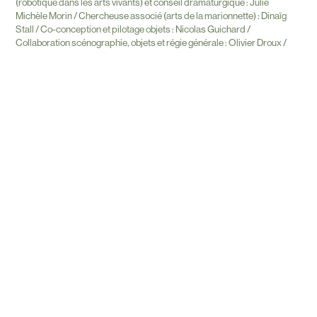
(robotique dans les arts vivants) et conseil dramaturgique : Julie
Michèle Morin / Chercheuse associé (arts de la marionnette) : Dinaïg
Stall / Co-conception et pilotage objets : Nicolas Guichard /
Collaboration scénographie, objets et régie générale : Olivier Droux /
Laine feutrée : Natacha Sansoz / Collaboration mouvement : Julie
Coutant / Création lumière : Chloé Agag / Costumes : Caroline Di Paolo /
Vidéos documentaires : Luka Merlet / Photographies : Frédéric
Desmesure
Production : Cie la Boîte à Sel / Coproduction : L’espace Jéliote – Centre
national de la marionnette – OloronSainte-Marie / L’Hectare-Territoires
vendômois – Centre national de la marionnette, Le Trident – Scène
nationale de Cherbourg, Le Théâtre des 4 saisons – Scène
conventionnée de Gradignan, Les 3 T – Scène, L’Éclat – Scène
conventionnée de Pont-Audemer, Théâtre Brétigny, IDDAC – Agence
Culturelle du Département de la Gironde, Culture connectées – Région
et DRAC Nouvelle-Aquitaine / Partenariats : Groupe FROMES –
Montréal – procédées – écritures, relations et formes marionnettiques,
Atelier TRAM-e – Oloron-Sainte-Marie, LABLAB – Pôle
d’expérimentations numériques, Fablab Bordeaux École Numérique /
Soutiens : La Cie La Boîte à sel est conventionnée par le ministère de la
Culture – DRAC Nouvelle Aquitaine et aidée au fonctionnement par la
Région Nouvelle-Aquitaine, la Ville de Bordeaux et le Département de la
Gironde.