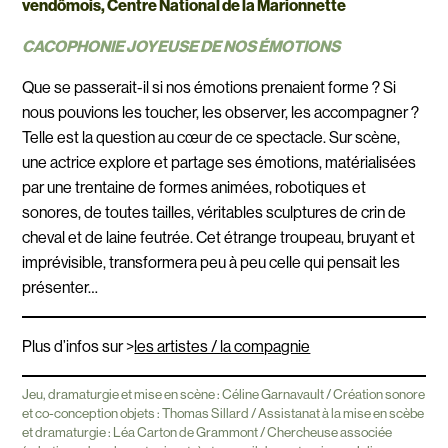
vendômois, Centre National de la Marionnette
CACOPHONIE JOYEUSE DE NOS ÉMOTIONS
Que se passerait-il si nos émotions prenaient forme ? Si
nous pouvions les toucher, les observer, les accompagner ?
Telle est la question au cœur de ce spectacle. Sur scène,
une actrice explore et partage ses émotions, matérialisées
par une trentaine de formes animées, robotiques et
sonores, de toutes tailles, véritables sculptures de crin de
cheval et de laine feutrée. Cet étrange troupeau, bruyant et
imprévisible, transformera peu à peu celle qui pensait les
présenter…
Plus d’infos sur >
les artistes / la compagnie
Jeu, dramaturgie et mise en scène : Céline Garnavault / Création sonore
et co-conception objets : Thomas Sillard / Assistanat à la mise en scèbe
et dramaturgie : Léa Carton de Grammont / Chercheuse associée